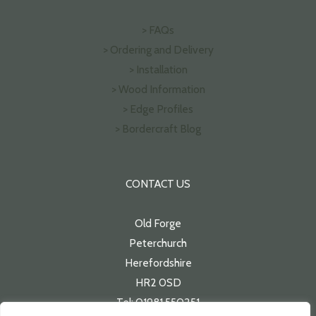
> FAQs
> Ordering and Delivery
> Installation
> Wood Information
> Edge Profiles
> Bordercraft Blog
CONTACT US
Old Forge
Peterchurch
Herefordshire
HR2 0SD
Tel: 01981 550251