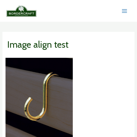
Skip
to
MAI
content
MEN
Image align test