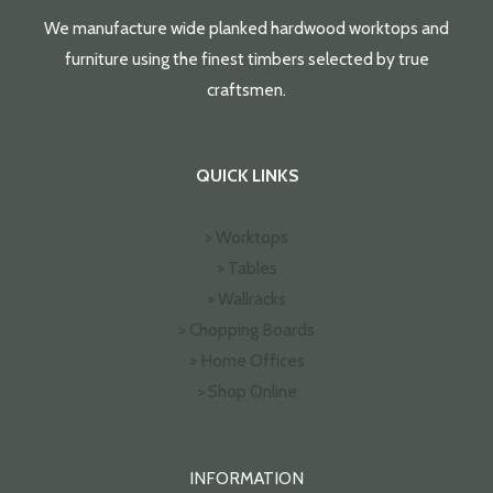
We manufacture wide planked hardwood worktops and
furniture using the finest timbers selected by true
craftsmen.
QUICK LINKS
> Worktops
> Tables
> Wallracks
> Chopping Boards
> Home Offices
> Shop Online
INFORMATION